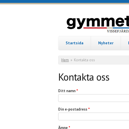
Hoppa till huvudinnehåll
gymmet
Gym i
Vissefjärda
Startsida
Nyheter
Du är här
Hem
»
Kontakta oss
Kontakta oss
Ditt namn
*
Din e-postadress
*
Ämne
*