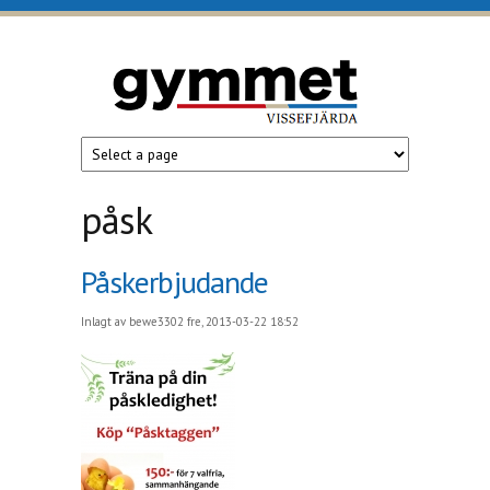
Hoppa till huvudinnehåll
gymmet
Gym i
Vissefjärda
påsk
Påskerbjudande
Inlagt av
bewe3302
fre, 2013-03-22 18:52